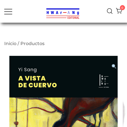
al
0
contenido
Inicio
/
Productos