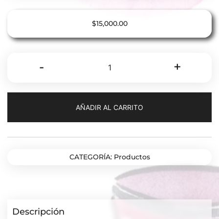
$
15,000.00
A
-
+
Vista
de
Cuervo(v.
AÑADIR AL CARRITO
español,
holandoargentino,
belgranodeutsch)
cantidad
CATEGORÍA:
Productos
Descripción