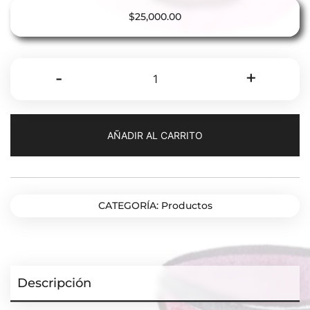
$
25,000.00
Changsu
-
+
Park,
sé
que
AÑADIR AL CARRITO
me
vas
a
odiar.
CATEGORÍA:
Productos
cantidad
Descripción