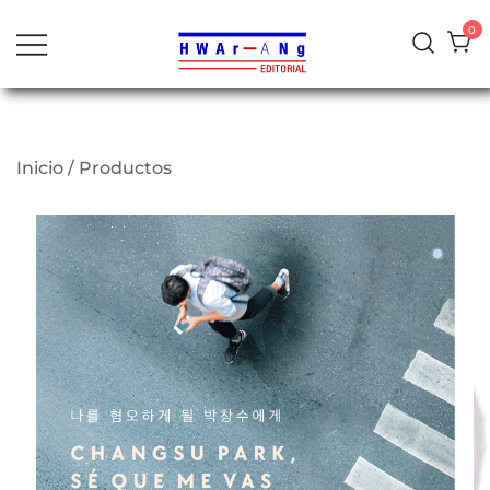
al
0
contenido
Inicio
/
Productos