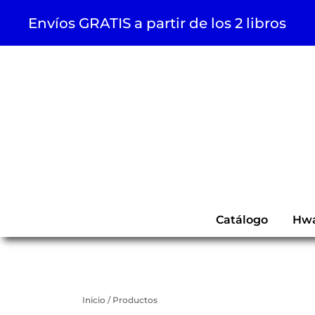
Saltar
Envíos GRATIS a partir de los 2 libros
al
contenido
Catálogo
Hw
Inicio
/
Productos