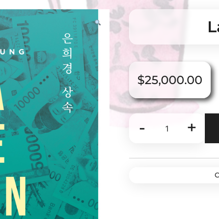
L
$
25,000.00
La
-
+
Herencia
cantidad