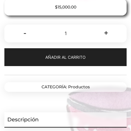
$
15,000.00
¡Pali
-
+
Pali!
Palabras
intraducibles
AÑADIR AL CARRITO
de
la
lengua
coreana
CATEGORÍA:
Productos
cantidad
Descripción