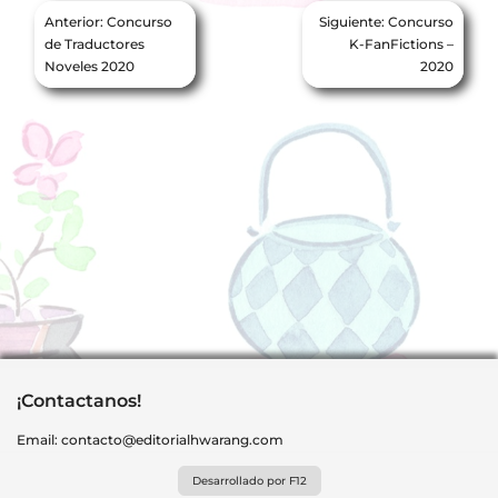
Navegación
Anterior:
Concurso
Siguiente:
Concurso
de
de Traductores
K-FanFictions –
Noveles 2020
2020
entradas
¡Contactanos!
Email:
contacto@editorialhwarang.com
Desarrollado por F12