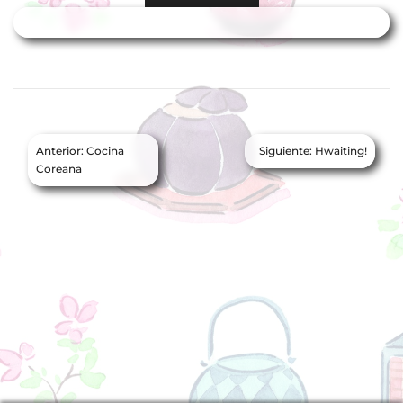
Navegación
Anterior:
Cocina
Siguiente:
Hwaiting!
de
Coreana
entradas