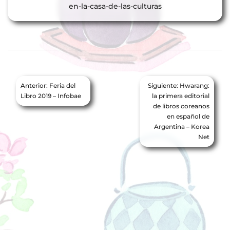
en-la-casa-de-las-culturas
Navegación
Anterior:
Feria del
Siguiente:
Hwarang:
de
Libro 2019 – Infobae
la primera editorial
de libros coreanos
entradas
en español de
Argentina – Korea
Net