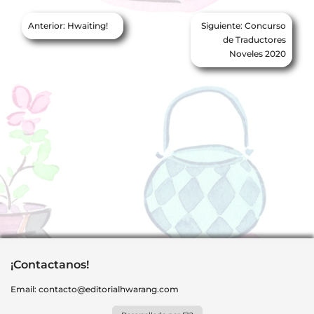
Navegación
Anterior:
Hwaiting!
Siguiente:
Concurso
de
de Traductores
Noveles 2020
entradas
¡Contactanos!
Email:
contacto@editorialhwarang.com